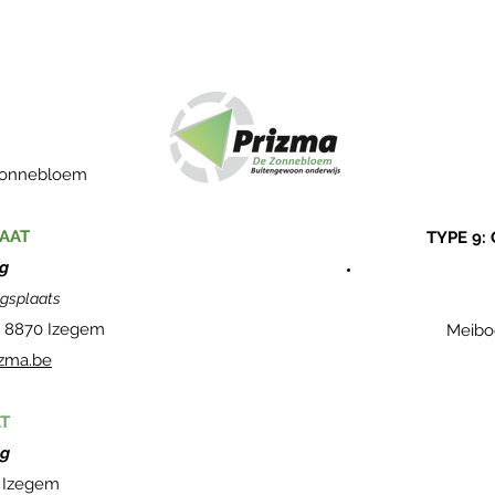
 Zonnebloem
AAT
TYPE 9:
ng
ngsplaats
-
8870 Izegem
Meibo
zma.be
T
ng
 Izegem