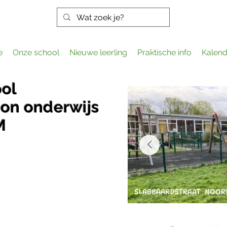
e
Onze school
Nieuwe leerling
Praktische info
Kalend
ool
on onderwijs
M
gen gewoon waar het kan,
!