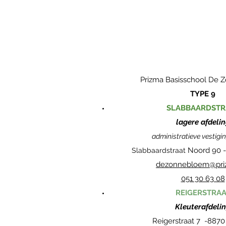
Prizma Basisschool De
TYPE 9
SLABBAARDSTR
lagere afdeli
administratieve vestigi
Noord 90 
Slabbaardstraat
dezonnebloem@pri
051 30 63 08
REIGERSTRAA
Kleuterafdeli
Reigerstraat 7 -
8870