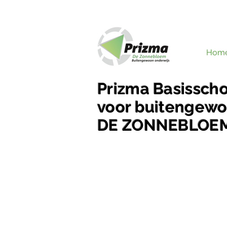
Hom
Prizma Basissch
voor buitengewo
DE ZONNEBLOE
We begeleiden onze leerlin
buitengewoon waar het moet