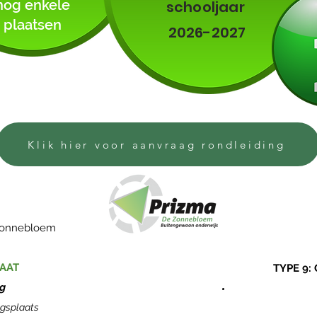
nog enkele
schooljaar
plaatsen
2026-2027
Klik hier voor aanvraag rondleiding
 Zonnebloem
AAT
TYPE 9:
ng
ngsplaats