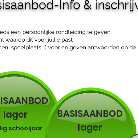
isaanbod-Info & inschrij
eds een persoonlijke rondleiding te geven.
waarop dit voor jullie past.
sen, speelplaats,…) voor en geven antwoorden op de v
SISAANBOD
BASISAANBOD
lager
lager
dig schooljaar