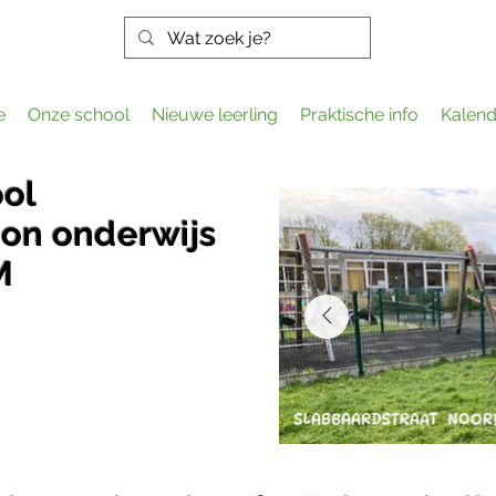
e
Onze school
Nieuwe leerling
Praktische info
Kalend
ool
on onderwijs
M
gen gewoon waar het kan,
!