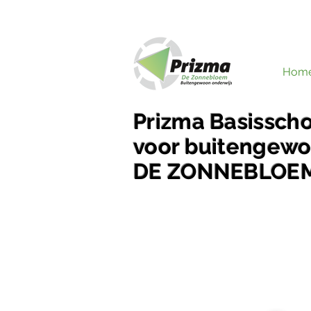
Hom
Prizma Basissch
voor buitengewo
DE ZONNEBLOE
We begeleiden onze leerlin
buitengewoon waar het moet