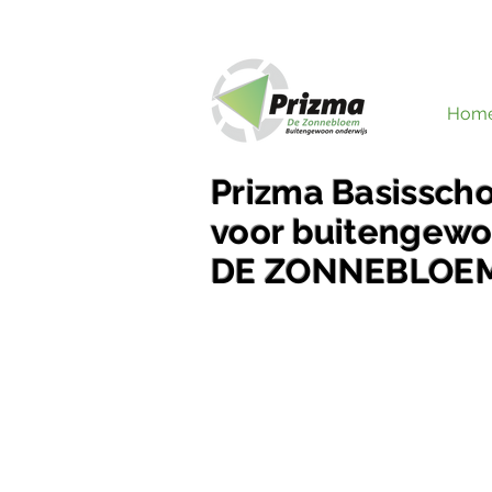
Hom
Prizma Basissch
voor buitengewo
DE ZONNEBLOE
We begeleiden onze leerlin
buitengewoon waar het moet