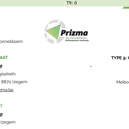
 Zonnebloem
AAT
TYPE 9:
ng
ngsplaats
-
8870 Izegem
Meibo
zma.be
T
ng
 Izegem