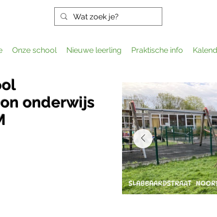
e
Onze school
Nieuwe leerling
Praktische info
Kalend
ool
on onderwijs
M
gen gewoon waar het kan,
!