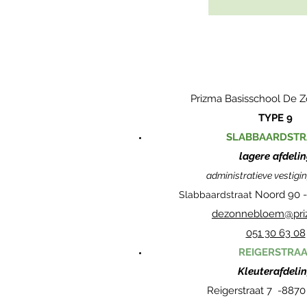
Prizma Basisschool De
TYPE 9
SLABBAARDSTR
lagere afdeli
administratieve vestigi
Noord 90 
Slabbaardstraat
dezonnebloem@pri
051 30 63 08
REIGERSTRAA
Kleuterafdeli
Reigerstraat 7 -
8870